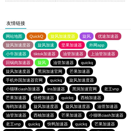
友情链接
网站地图
QuickQ
旋风加速度器
旋风
优途加速器
旋风加速度器
旋风加速
坚果加速器
外网app
小牛加速器
tiktok加速器
油管加速器
上油管加速器
回锅肉加速器
旋风
油管加速器
quickq
旋风加速度器
黑洞加速官网
芒果加速器
手机外国加速器官网
quickq
旋风加速度器
小猫咪ciash加速器
ins加速器
黑洞加速官网
老王vnp
芒果加速器
快橙加速器
quickq
西柚加速器
海鸥加速器
旋风加速度器
旋风加速度器
油管加速器
油管加速器
西柚加速器
芒果加速器
小猫咪ciash加速器
老王vnp
quickq
快鸭加速器
quickq
芒果加速器