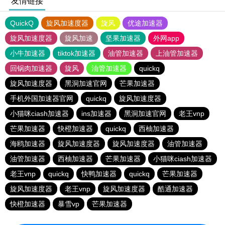
友情链接
QuickQ
旋风加速度器
旋风
优途加速器
旋风加速度器
旋风加速
坚果加速器
外网app
小牛加速器
tiktok加速器
油管加速器
上油管加速器
回锅肉加速器
旋风
油管加速器
quickq
旋风加速度器
黑洞加速官网
芒果加速器
手机外国加速器官网
quickq
旋风加速度器
小猫咪ciash加速器
ins加速器
黑洞加速官网
老王vnp
芒果加速器
快橙加速器
quickq
西柚加速器
海鸥加速器
旋风加速度器
旋风加速度器
油管加速器
油管加速器
西柚加速器
芒果加速器
小猫咪ciash加速器
老王vnp
quickq
快鸭加速器
quickq
芒果加速器
旋风加速度器
老王vnp
旋风加速度器
酷通加速器
快橙加速器
暴雪vp
芒果加速器