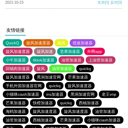
2021-10-23
支持
[0]
反对
[0]
友情链接
QuickQ
旋风加速度器
旋风
优途加速器
旋风加速度器
旋风加速
坚果加速器
外网app
小牛加速器
tiktok加速器
油管加速器
上油管加速器
回锅肉加速器
旋风
油管加速器
quickq
旋风加速度器
黑洞加速官网
芒果加速器
手机外国加速器官网
quickq
旋风加速度器
小猫咪ciash加速器
ins加速器
黑洞加速官网
老王vnp
芒果加速器
快橙加速器
quickq
西柚加速器
海鸥加速器
旋风加速度器
旋风加速度器
油管加速器
油管加速器
西柚加速器
芒果加速器
小猫咪ciash加速器