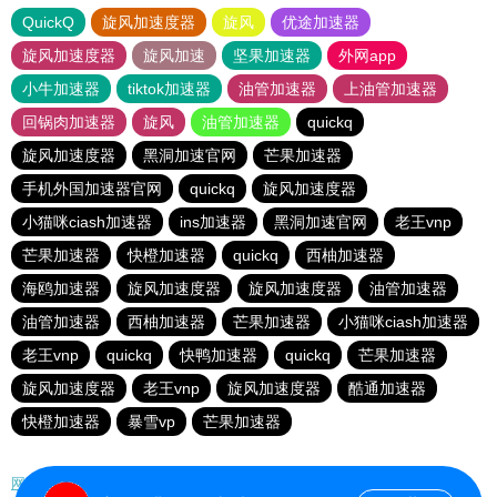
QuickQ
旋风加速度器
旋风
优途加速器
旋风加速度器
旋风加速
坚果加速器
外网app
小牛加速器
tiktok加速器
油管加速器
上油管加速器
回锅肉加速器
旋风
油管加速器
quickq
旋风加速度器
黑洞加速官网
芒果加速器
手机外国加速器官网
quickq
旋风加速度器
小猫咪ciash加速器
ins加速器
黑洞加速官网
老王vnp
芒果加速器
快橙加速器
quickq
西柚加速器
海鸥加速器
旋风加速度器
旋风加速度器
油管加速器
油管加速器
西柚加速器
芒果加速器
小猫咪ciash加速器
老王vnp
quickq
快鸭加速器
quickq
芒果加速器
旋风加速度器
老王vnp
旋风加速度器
酷通加速器
快橙加速器
暴雪vp
芒果加速器
网站地图