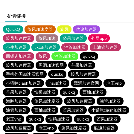
友情链接
QuickQ
旋风加速度器
旋风
优途加速器
旋风加速度器
旋风加速
坚果加速器
外网app
小牛加速器
tiktok加速器
油管加速器
上油管加速器
回锅肉加速器
旋风
油管加速器
quickq
旋风加速度器
黑洞加速官网
芒果加速器
手机外国加速器官网
quickq
旋风加速度器
小猫咪ciash加速器
ins加速器
黑洞加速官网
老王vnp
芒果加速器
快橙加速器
quickq
西柚加速器
海鸥加速器
旋风加速度器
旋风加速度器
油管加速器
油管加速器
西柚加速器
芒果加速器
小猫咪ciash加速器
老王vnp
quickq
快鸭加速器
quickq
芒果加速器
旋风加速度器
老王vnp
旋风加速度器
酷通加速器