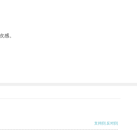
次感。
支持
[0]
反对
[0]