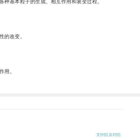
各种基本粒子的生成、相互作用和衰变过程。
性的改变。
作用。
支持
[0]
反对
[0]