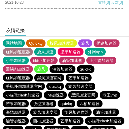
2021-10-23
支持
[0]
反对
[0]
友情链接
网站地图
QuickQ
旋风加速度器
旋风
优途加速器
旋风加速度器
旋风加速
坚果加速器
外网app
小牛加速器
tiktok加速器
油管加速器
上油管加速器
回锅肉加速器
旋风
油管加速器
quickq
旋风加速度器
黑洞加速官网
芒果加速器
手机外国加速器官网
quickq
旋风加速度器
小猫咪ciash加速器
ins加速器
黑洞加速官网
老王vnp
芒果加速器
快橙加速器
quickq
西柚加速器
海鸥加速器
旋风加速度器
旋风加速度器
油管加速器
油管加速器
西柚加速器
芒果加速器
小猫咪ciash加速器