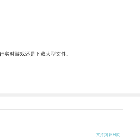
行实时游戏还是下载大型文件。
支持
[0]
反对
[0]