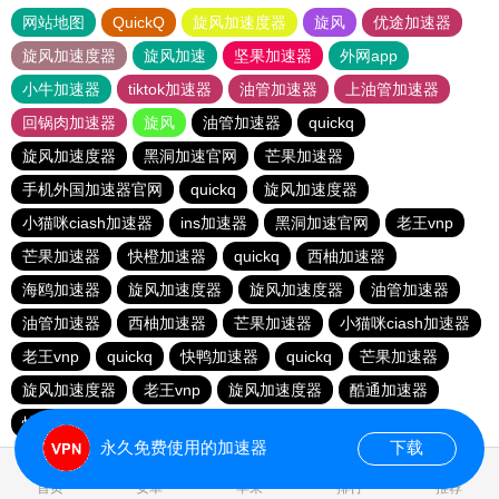
网站地图
QuickQ
旋风加速度器
旋风
优途加速器
旋风加速度器
旋风加速
坚果加速器
外网app
小牛加速器
tiktok加速器
油管加速器
上油管加速器
回锅肉加速器
旋风
油管加速器
quickq
旋风加速度器
黑洞加速官网
芒果加速器
手机外国加速器官网
quickq
旋风加速度器
小猫咪ciash加速器
ins加速器
黑洞加速官网
老王vnp
芒果加速器
快橙加速器
quickq
西柚加速器
海鸥加速器
旋风加速度器
旋风加速度器
油管加速器
油管加速器
西柚加速器
芒果加速器
小猫咪ciash加速器
老王vnp
quickq
快鸭加速器
quickq
芒果加速器
旋风加速度器
老王vnp
旋风加速度器
酷通加速器
快橙加速器
暴雪vp
芒果加速器
永久免费使用的加速器
下载
0.217416s
首页
安卓
苹果
排行
推荐