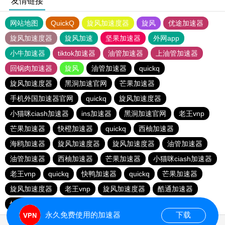
友情链接
网站地图
QuickQ
旋风加速度器
旋风
优途加速器
旋风加速度器
旋风加速
坚果加速器
外网app
小牛加速器
tiktok加速器
油管加速器
上油管加速器
回锅肉加速器
旋风
油管加速器
quickq
旋风加速度器
黑洞加速官网
芒果加速器
手机外国加速器官网
quickq
旋风加速度器
小猫咪ciash加速器
ins加速器
黑洞加速官网
老王vnp
芒果加速器
快橙加速器
quickq
西柚加速器
海鸥加速器
旋风加速度器
旋风加速度器
油管加速器
油管加速器
西柚加速器
芒果加速器
小猫咪ciash加速器
老王vnp
quickq
快鸭加速器
quickq
芒果加速器
旋风加速度器
老王vnp
旋风加速度器
酷通加速器
快橙加速器
暴雪vp
芒果加速器
永久免费使用的加速器
下载