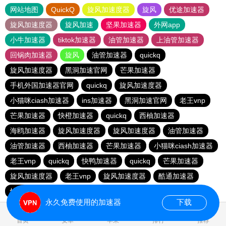
网站地图
QuickQ
旋风加速度器
旋风
优途加速器
旋风加速度器
旋风加速
坚果加速器
外网app
小牛加速器
tiktok加速器
油管加速器
上油管加速器
回锅肉加速器
旋风
油管加速器
quickq
旋风加速度器
黑洞加速官网
芒果加速器
手机外国加速器官网
quickq
旋风加速度器
小猫咪ciash加速器
ins加速器
黑洞加速官网
老王vnp
芒果加速器
快橙加速器
quickq
西柚加速器
海鸥加速器
旋风加速度器
旋风加速度器
油管加速器
油管加速器
西柚加速器
芒果加速器
小猫咪ciash加速器
老王vnp
quickq
快鸭加速器
quickq
芒果加速器
旋风加速度器
老王vnp
旋风加速度器
酷通加速器
快橙加速器
暴雪vp
芒果加速器
永久免费使用的加速器
下载
首页
安卓
苹果
排行
推荐