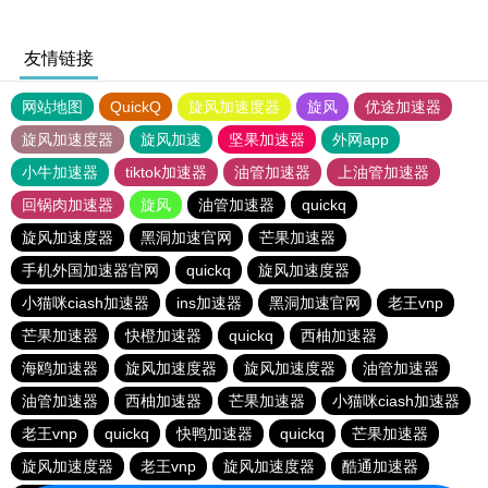
友情链接
网站地图
QuickQ
旋风加速度器
旋风
优途加速器
旋风加速度器
旋风加速
坚果加速器
外网app
小牛加速器
tiktok加速器
油管加速器
上油管加速器
回锅肉加速器
旋风
油管加速器
quickq
旋风加速度器
黑洞加速官网
芒果加速器
手机外国加速器官网
quickq
旋风加速度器
小猫咪ciash加速器
ins加速器
黑洞加速官网
老王vnp
芒果加速器
快橙加速器
quickq
西柚加速器
海鸥加速器
旋风加速度器
旋风加速度器
油管加速器
油管加速器
西柚加速器
芒果加速器
小猫咪ciash加速器
老王vnp
quickq
快鸭加速器
quickq
芒果加速器
旋风加速度器
老王vnp
旋风加速度器
酷通加速器