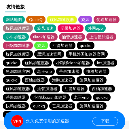
友情链接
网站地图
QuickQ
旋风加速度器
旋风
优途加速器
旋风加速度器
旋风加速
坚果加速器
外网app
小牛加速器
tiktok加速器
油管加速器
上油管加速器
回锅肉加速器
旋风
油管加速器
quickq
旋风加速度器
黑洞加速官网
手机外国加速器官网
quickq
旋风加速度器
小猫咪ciash加速器
ins加速器
黑洞加速官网
老王vnp
芒果加速器
快橙加速器
quickq
西柚加速器
海鸥加速器
旋风加速度器
旋风加速度器
油管加速器
油管加速器
西柚加速器
芒果加速器
小猫咪ciash加速器
老王vnp
quickq
快鸭加速器
quickq
芒果加速器
旋风加速度器
老王vnp
快橙加速器
芒果加速器
永久免费使用的加速器
下载