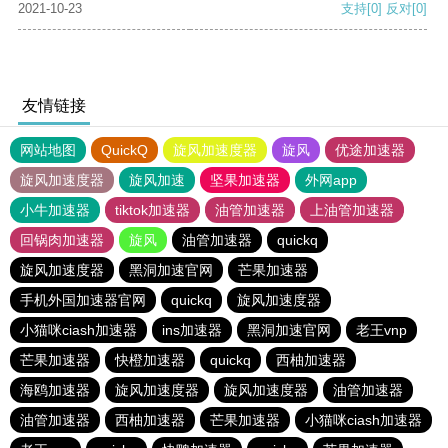
2021-10-23
支持
[0]
反对
[0]
友情链接
网站地图
QuickQ
旋风加速度器
旋风
优途加速器
旋风加速度器
旋风加速
坚果加速器
外网app
小牛加速器
tiktok加速器
油管加速器
上油管加速器
回锅肉加速器
旋风
油管加速器
quickq
旋风加速度器
黑洞加速官网
芒果加速器
手机外国加速器官网
quickq
旋风加速度器
小猫咪ciash加速器
ins加速器
黑洞加速官网
老王vnp
芒果加速器
快橙加速器
quickq
西柚加速器
海鸥加速器
旋风加速度器
旋风加速度器
油管加速器
油管加速器
西柚加速器
芒果加速器
小猫咪ciash加速器