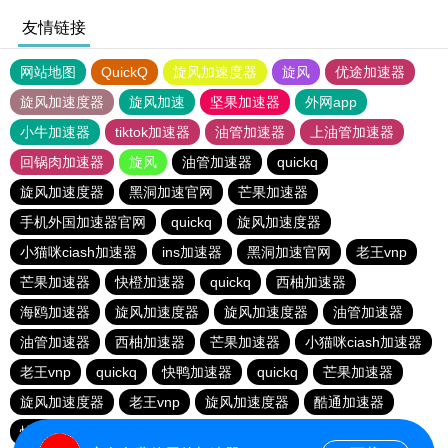
友情链接
网站地图
QuickQ
旋风加速度器
旋风
优途加速器
旋风加速度器
旋风加速
坚果加速器
外网app
小牛加速器
tiktok加速器
油管加速器
上油管加速器
回锅肉加速器
旋风
油管加速器
quickq
旋风加速度器
黑洞加速官网
芒果加速器
手机外国加速器官网
quickq
旋风加速度器
小猫咪ciash加速器
ins加速器
黑洞加速官网
老王vnp
芒果加速器
快橙加速器
quickq
西柚加速器
海鸥加速器
旋风加速度器
旋风加速度器
油管加速器
油管加速器
西柚加速器
芒果加速器
小猫咪ciash加速器
老王vnp
quickq
快鸭加速器
quickq
芒果加速器
旋风加速度器
老王vnp
旋风加速度器
酷通加速器
快橙加速器
暴雪vp
芒果加速器