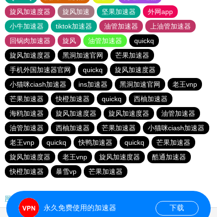
旋风加速度器
旋风加速
坚果加速器
外网app
小牛加速器
tiktok加速器
油管加速器
上油管加速器
回锅肉加速器
旋风
油管加速器
quickq
旋风加速度器
黑洞加速官网
芒果加速器
手机外国加速器官网
quickq
旋风加速度器
小猫咪ciash加速器
ins加速器
黑洞加速官网
老王vnp
芒果加速器
快橙加速器
quickq
西柚加速器
海鸥加速器
旋风加速度器
旋风加速度器
油管加速器
油管加速器
西柚加速器
芒果加速器
小猫咪ciash加速器
老王vnp
quickq
快鸭加速器
quickq
芒果加速器
旋风加速度器
老王vnp
旋风加速度器
酷通加速器
快橙加速器
暴雪vp
芒果加速器
网站地图
永久免费使用的加速器
下载