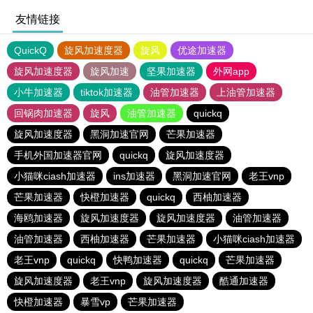
友情链接
QuickQ
旋风加速度器
旋风
优途加速器
旋风加速度器
旋风加速
坚果加速器
外网app
小牛加速器
tiktok加速器
油管加速器
上油管加速器
回锅肉加速器
旋风
油管加速器
quickq
旋风加速度器
黑洞加速官网
芒果加速器
手机外国加速器官网
quickq
旋风加速度器
小猫咪ciash加速器
ins加速器
黑洞加速官网
老王vnp
芒果加速器
快橙加速器
quickq
西柚加速器
海鸥加速器
旋风加速度器
旋风加速度器
油管加速器
油管加速器
西柚加速器
芒果加速器
小猫咪ciash加速器
老王vnp
quickq
快鸭加速器
quickq
芒果加速器
旋风加速度器
老王vnp
旋风加速度器
酷通加速器
快橙加速器
暴雪vp
芒果加速器