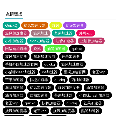
友情链接
QuickQ
旋风加速度器
旋风
优途加速器
旋风加速度器
旋风加速
坚果加速器
外网app
小牛加速器
tiktok加速器
油管加速器
上油管加速器
回锅肉加速器
旋风
油管加速器
quickq
旋风加速度器
黑洞加速官网
芒果加速器
手机外国加速器官网
quickq
旋风加速度器
小猫咪ciash加速器
ins加速器
黑洞加速官网
老王vnp
芒果加速器
快橙加速器
quickq
西柚加速器
海鸥加速器
旋风加速度器
旋风加速度器
油管加速器
油管加速器
西柚加速器
芒果加速器
小猫咪ciash加速器
老王vnp
quickq
快鸭加速器
quickq
芒果加速器
旋风加速度器
老王vnp
旋风加速度器
酷通加速器