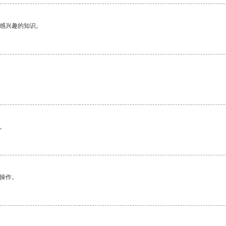
己感兴趣的知识。
。
悉操作。