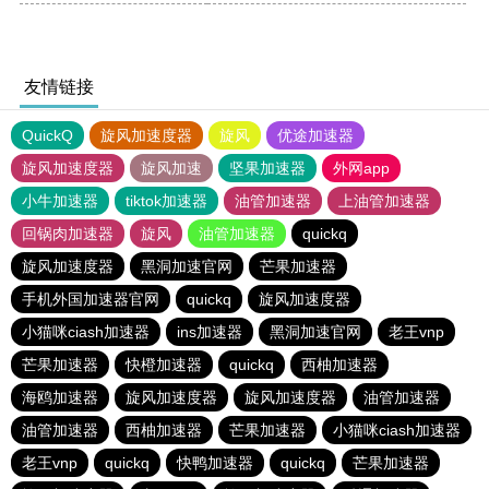
友情链接
QuickQ
旋风加速度器
旋风
优途加速器
旋风加速度器
旋风加速
坚果加速器
外网app
小牛加速器
tiktok加速器
油管加速器
上油管加速器
回锅肉加速器
旋风
油管加速器
quickq
旋风加速度器
黑洞加速官网
芒果加速器
手机外国加速器官网
quickq
旋风加速度器
小猫咪ciash加速器
ins加速器
黑洞加速官网
老王vnp
芒果加速器
快橙加速器
quickq
西柚加速器
海鸥加速器
旋风加速度器
旋风加速度器
油管加速器
油管加速器
西柚加速器
芒果加速器
小猫咪ciash加速器
老王vnp
quickq
快鸭加速器
quickq
芒果加速器