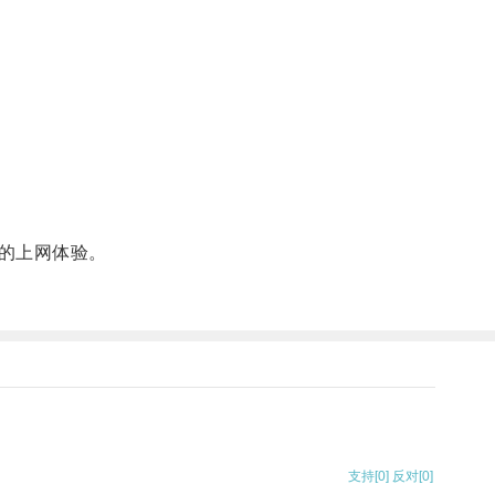
的上网体验。
支持
[0]
反对
[0]