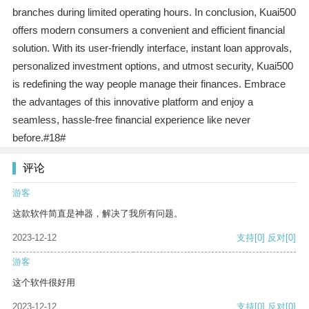
branches during limited operating hours. In conclusion, Kuai500
offers modern consumers a convenient and efficient financial
solution. With its user-friendly interface, instant loan approvals,
personalized investment options, and utmost security, Kuai500
is redefining the way people manage their finances. Embrace
the advantages of this innovative platform and enjoy a
seamless, hassle-free financial experience like never
before.#18#
评论
游客
这款软件简直是神器，解决了我所有问题。
2023-12-12
支持
[0]
反对
[0]
游客
这个软件很好用
2023-12-12
支持
[0]
反对
[0]