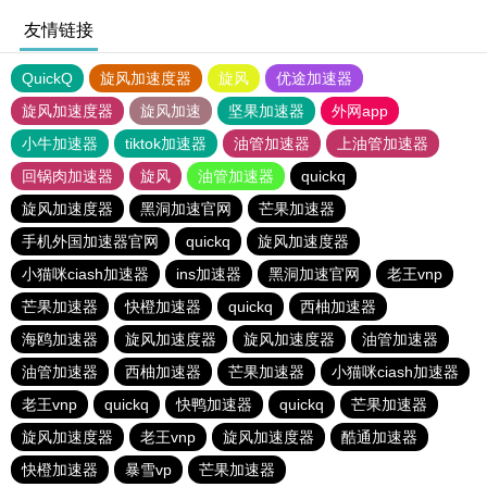
友情链接
QuickQ
旋风加速度器
旋风
优途加速器
旋风加速度器
旋风加速
坚果加速器
外网app
小牛加速器
tiktok加速器
油管加速器
上油管加速器
回锅肉加速器
旋风
油管加速器
quickq
旋风加速度器
黑洞加速官网
芒果加速器
手机外国加速器官网
quickq
旋风加速度器
小猫咪ciash加速器
ins加速器
黑洞加速官网
老王vnp
芒果加速器
快橙加速器
quickq
西柚加速器
海鸥加速器
旋风加速度器
旋风加速度器
油管加速器
油管加速器
西柚加速器
芒果加速器
小猫咪ciash加速器
老王vnp
quickq
快鸭加速器
quickq
芒果加速器
旋风加速度器
老王vnp
旋风加速度器
酷通加速器
快橙加速器
暴雪vp
芒果加速器