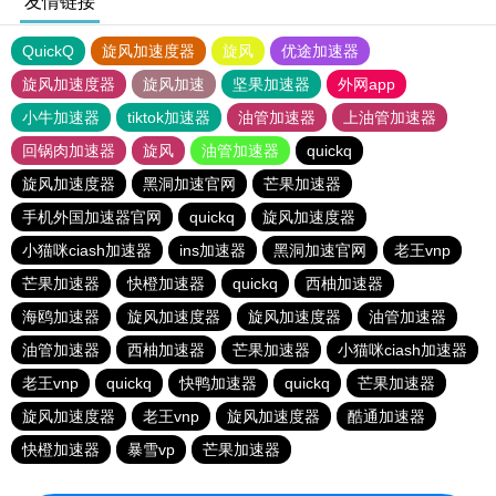
友情链接
QuickQ
旋风加速度器
旋风
优途加速器
旋风加速度器
旋风加速
坚果加速器
外网app
小牛加速器
tiktok加速器
油管加速器
上油管加速器
回锅肉加速器
旋风
油管加速器
quickq
旋风加速度器
黑洞加速官网
芒果加速器
手机外国加速器官网
quickq
旋风加速度器
小猫咪ciash加速器
ins加速器
黑洞加速官网
老王vnp
芒果加速器
快橙加速器
quickq
西柚加速器
海鸥加速器
旋风加速度器
旋风加速度器
油管加速器
油管加速器
西柚加速器
芒果加速器
小猫咪ciash加速器
老王vnp
quickq
快鸭加速器
quickq
芒果加速器
旋风加速度器
老王vnp
旋风加速度器
酷通加速器
快橙加速器
暴雪vp
芒果加速器