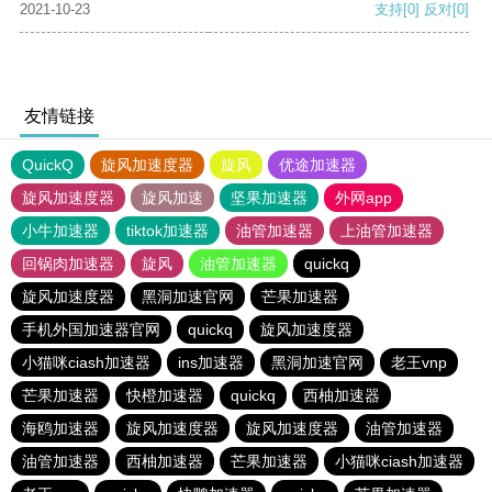
2021-10-23
支持
[0]
反对
[0]
友情链接
QuickQ
旋风加速度器
旋风
优途加速器
旋风加速度器
旋风加速
坚果加速器
外网app
小牛加速器
tiktok加速器
油管加速器
上油管加速器
回锅肉加速器
旋风
油管加速器
quickq
旋风加速度器
黑洞加速官网
芒果加速器
手机外国加速器官网
quickq
旋风加速度器
小猫咪ciash加速器
ins加速器
黑洞加速官网
老王vnp
芒果加速器
快橙加速器
quickq
西柚加速器
海鸥加速器
旋风加速度器
旋风加速度器
油管加速器
油管加速器
西柚加速器
芒果加速器
小猫咪ciash加速器