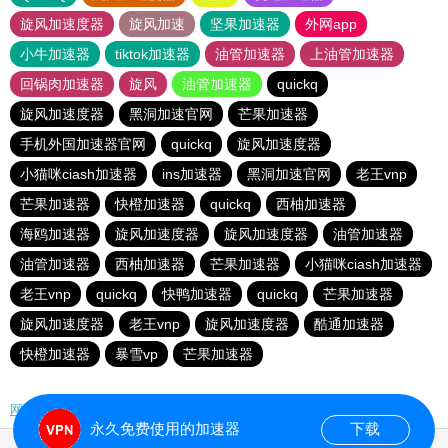
旋风加速度器
旋风加速
坚果加速器
外网app
小牛加速器
tiktok加速器
油管加速器
上油管加速器
回锅肉加速器
旋风
油管加速器
quickq
旋风加速度器
黑洞加速官网
芒果加速器
手机外国加速器官网
quickq
旋风加速度器
小猫咪ciash加速器
ins加速器
黑洞加速官网
老王vnp
芒果加速器
快橙加速器
quickq
西柚加速器
海鸥加速器
旋风加速度器
旋风加速度器
油管加速器
油管加速器
西柚加速器
芒果加速器
小猫咪ciash加速器
老王vnp
quickq
快鸭加速器
quickq
芒果加速器
旋风加速度器
老王vnp
旋风加速度器
酷通加速器
快橙加速器
暴雪vp
芒果加速器
网站地图
永久免费使用的加速器
下载