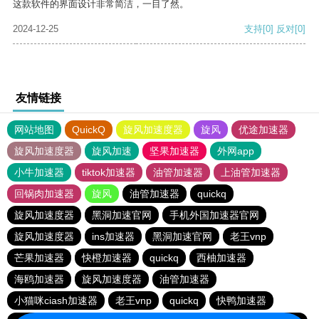
这款软件的界面设计非常简洁，一目了然。
2024-12-25
支持
[0]
反对
[0]
友情链接
网站地图
QuickQ
旋风加速度器
旋风
优途加速器
旋风加速度器
旋风加速
坚果加速器
外网app
小牛加速器
tiktok加速器
油管加速器
上油管加速器
回锅肉加速器
旋风
油管加速器
quickq
旋风加速度器
黑洞加速官网
手机外国加速器官网
旋风加速度器
ins加速器
黑洞加速官网
老王vnp
芒果加速器
快橙加速器
quickq
西柚加速器
海鸥加速器
旋风加速度器
油管加速器
小猫咪ciash加速器
老王vnp
quickq
快鸭加速器