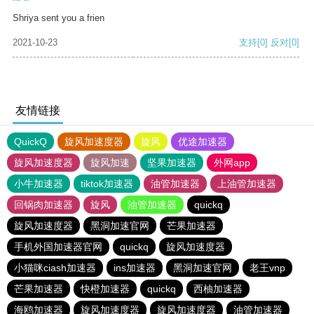
Shriya sent you a frien
2021-10-23
支持
[0]
反对
[0]
友情链接
QuickQ
旋风加速度器
旋风
优途加速器
旋风加速度器
旋风加速
坚果加速器
外网app
小牛加速器
tiktok加速器
油管加速器
上油管加速器
回锅肉加速器
旋风
油管加速器
quickq
旋风加速度器
黑洞加速官网
芒果加速器
手机外国加速器官网
quickq
旋风加速度器
小猫咪ciash加速器
ins加速器
黑洞加速官网
老王vnp
芒果加速器
快橙加速器
quickq
西柚加速器
海鸥加速器
旋风加速度器
旋风加速度器
油管加速器