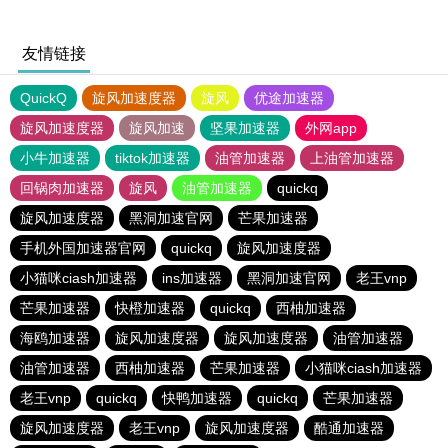
友情链接
QuickQ
旋风加速度器
旋风
优途加速器
旋风加速度器
旋风加速
坚果加速器
外网app
小牛加速器
tiktok加速器
油管加速器
上油管加速器
回锅肉加速器
旋风
油管加速器
quickq
旋风加速度器
黑洞加速官网
芒果加速器
手机外国加速器官网
quickq
旋风加速度器
小猫咪ciash加速器
ins加速器
黑洞加速官网
老王vnp
芒果加速器
快橙加速器
quickq
西柚加速器
海鸥加速器
旋风加速度器
旋风加速度器
油管加速器
油管加速器
西柚加速器
芒果加速器
小猫咪ciash加速器
老王vnp
quickq
快鸭加速器
quickq
芒果加速器
旋风加速度器
老王vnp
旋风加速度器
酷通加速器