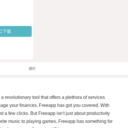
PC下载
排行
revolutionary tool that offers a plethora of services
manage your finances, Freeapp has got you covered. With
t a few clicks. But Freeapp isn't just about productivity
vorite music to playing games, Freeapp has something for