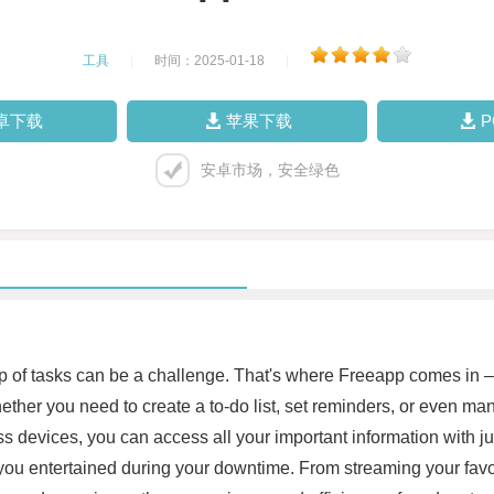
工具
|
时间：2025-01-18
|
卓下载
苹果下载
安卓市场，安全绿色
p of tasks can be a challenge. That's where Freeapp comes in – a 
hether you need to create a to-do list, set reminders, or even 
ss devices, you can access all your important information with jus
ep you entertained during your downtime. From streaming your fa