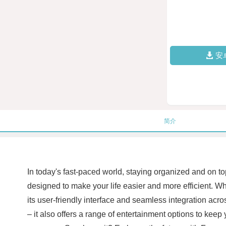
安
简介
In today's fast-paced world, staying organized and on to
designed to make your life easier and more efficient. W
its user-friendly interface and seamless integration acro
– it also offers a range of entertainment options to ke