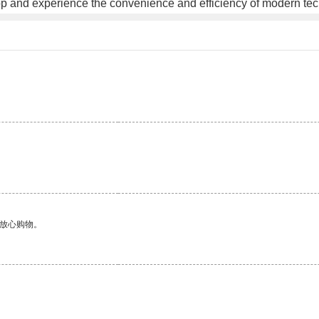
 and experience the convenience and efficiency of modern tech
够放心购物。
。