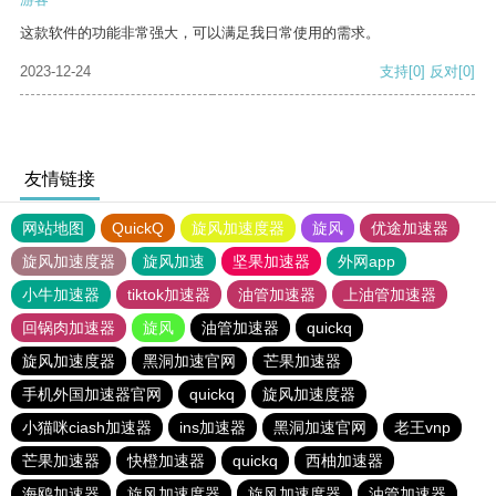
这款软件的功能非常强大，可以满足我日常使用的需求。
2023-12-24
支持
[0]
反对
[0]
友情链接
网站地图
QuickQ
旋风加速度器
旋风
优途加速器
旋风加速度器
旋风加速
坚果加速器
外网app
小牛加速器
tiktok加速器
油管加速器
上油管加速器
回锅肉加速器
旋风
油管加速器
quickq
旋风加速度器
黑洞加速官网
芒果加速器
手机外国加速器官网
quickq
旋风加速度器
小猫咪ciash加速器
ins加速器
黑洞加速官网
老王vnp
芒果加速器
快橙加速器
quickq
西柚加速器
海鸥加速器
旋风加速度器
旋风加速度器
油管加速器