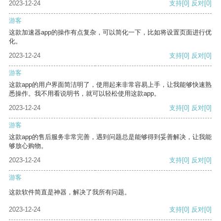
2023-12-24
支持
[0]
反对
[0]
游客
这款加速器app的操作有点复杂，可以简化一下，比如将设置页面进行优
化。
2023-12-24
支持
[0]
反对
[0]
游客
这款app的用户界面简洁明了，使用起来非常容易上手，让我能够快速熟
悉操作。我不用看说明书，就可以轻松使用这款app。
2023-12-24
支持
[0]
反对
[0]
游客
这款app的售后服务非常完善，遇到问题总是能够得到妥善解决，让我能
够放心购物。
2023-12-24
支持
[0]
反对
[0]
游客
这款软件简直是神器，解决了我所有问题。
2023-12-24
支持
[0]
反对
[0]