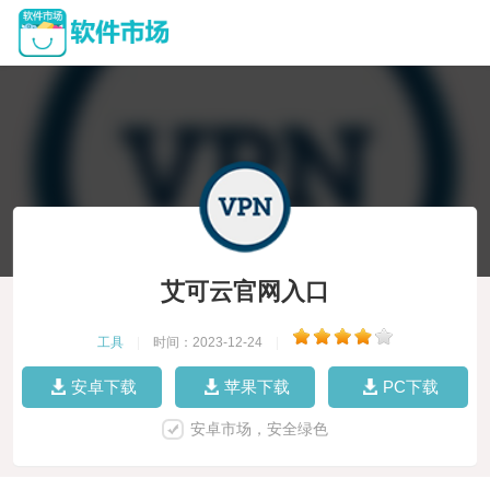
艾可云官网入口
工具
|
时间：2023-12-24
|
安卓下载
苹果下载
PC下载
安卓市场，安全绿色