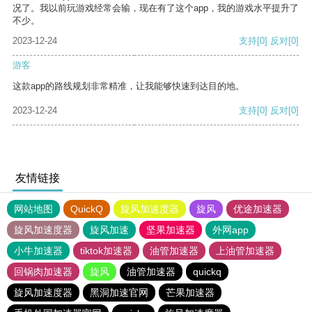
况了。我以前玩游戏经常会输，现在有了这个app，我的游戏水平提升了
不少。
2023-12-24
支持
[0]
反对
[0]
游客
这款app的路线规划非常精准，让我能够快速到达目的地。
2023-12-24
支持
[0]
反对
[0]
友情链接
网站地图
QuickQ
旋风加速度器
旋风
优途加速器
旋风加速度器
旋风加速
坚果加速器
外网app
小牛加速器
tiktok加速器
油管加速器
上油管加速器
回锅肉加速器
旋风
油管加速器
quickq
旋风加速度器
黑洞加速官网
芒果加速器