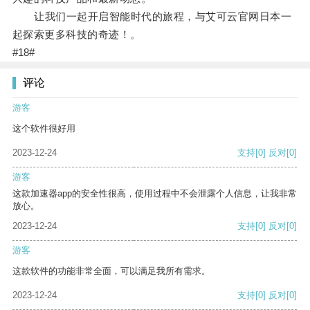
让我们一起开启智能时代的旅程，与艾可云官网日本一
起探索更多科技的奇迹！。
#18#
评论
游客
这个软件很好用
2023-12-24
支持
[0]
反对
[0]
游客
这款加速器app的安全性很高，使用过程中不会泄露个人信息，让我非常
放心。
2023-12-24
支持
[0]
反对
[0]
游客
这款软件的功能非常全面，可以满足我所有需求。
2023-12-24
支持
[0]
反对
[0]