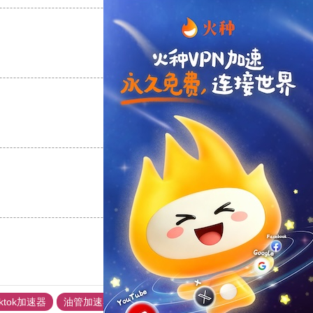
支持
[0]
反对
[0]
支持
[0]
反对
[0]
支持
[0]
反对
[0]
iktok加速器
油管加速器
上油管加速器
回锅肉加速器