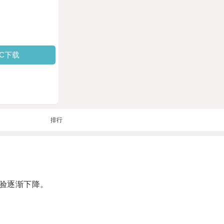
PC下载
排行
验逐渐下降。