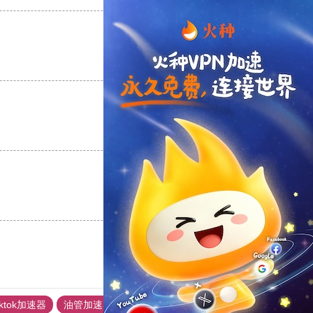
支持
[0]
反对
[0]
支持
[0]
反对
[0]
支持
[0]
反对
[0]
iktok加速器
油管加速器
上油管加速器
回锅肉加速器