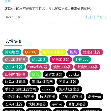
游客
这款app的用户评论非常真实，可以帮助我做出更准确的选择。
2024-01-04
支持
[0]
反对
[0]
友情链接
网站地图
QuickQ
旋风加速度器
旋风
优途加速器
旋风加速度器
旋风加速
坚果加速器
外网app
小牛加速器
tiktok加速器
油管加速器
上油管加速器
回锅肉加速器
旋风
油管加速器
quickq
旋风加速度器
黑洞加速官网
芒果加速器
手机外国加速器官网
quickq
旋风加速度器
小猫咪ciash加速器
ins加速器
黑洞加速官网
老王vnp
芒果加速器
快橙加速器
quickq
西柚加速器