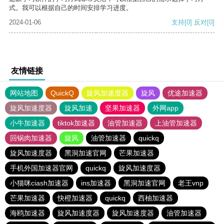
式。我可以根据自己的时间安排学习进度。
2024-01-06
支持
[0]
反对
[0]
友情链接
网站地图
QuickQ
旋风加速度器
旋风
优途加速器
旋风加速度器
旋风加速
坚果加速器
外网app
小牛加速器
tiktok加速器
油管加速器
上油管加速器
回锅肉加速器
旋风
油管加速器
quickq
旋风加速度器
黑洞加速官网
芒果加速器
手机外国加速器官网
quickq
旋风加速度器
小猫咪ciash加速器
ins加速器
黑洞加速官网
老王vnp
芒果加速器
快橙加速器
quickq
西柚加速器
海鸥加速器
旋风加速度器
旋风加速度器
油管加速器