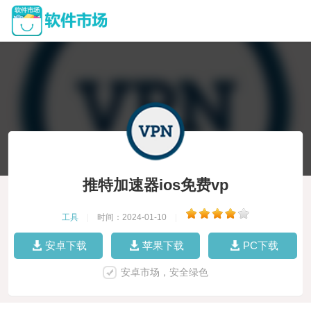
推特加速器ios免费vp
工具
|
时间：2024-01-10
|
安卓下载
苹果下载
PC下载
安卓市场，安全绿色