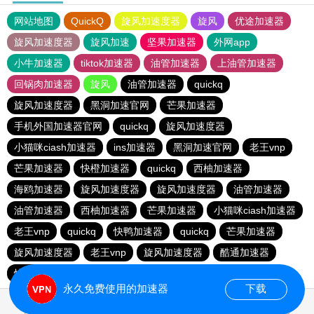
网站地图
QuickQ
旋风加速度器
旋风
优途加速器
旋风加速度器
旋风加速
坚果加速器
外网app
小牛加速器
tiktok加速器
油管加速器
上油管加速器
回锅肉加速器
旋风
油管加速器
quickq
旋风加速度器
黑洞加速官网
芒果加速器
手机外国加速器官网
quickq
旋风加速度器
小猫咪ciash加速器
ins加速器
黑洞加速官网
老王vnp
芒果加速器
快橙加速器
quickq
西柚加速器
海鸥加速器
旋风加速度器
旋风加速度器
油管加速器
油管加速器
西柚加速器
芒果加速器
小猫咪ciash加速器
老王vnp
quickq
快鸭加速器
quickq
芒果加速器
旋风加速度器
老王vnp
旋风加速度器
酷通加速器
快橙加速器
暴雪vp
芒果加速器
永久免费使用的加速器
下载
0.928431s