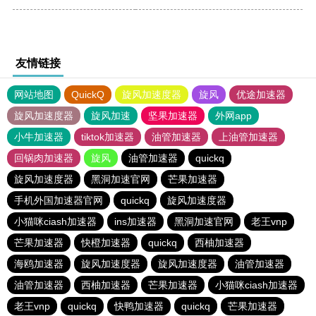
友情链接
网站地图
QuickQ
旋风加速度器
旋风
优途加速器
旋风加速度器
旋风加速
坚果加速器
外网app
小牛加速器
tiktok加速器
油管加速器
上油管加速器
回锅肉加速器
旋风
油管加速器
quickq
旋风加速度器
黑洞加速官网
芒果加速器
手机外国加速器官网
quickq
旋风加速度器
小猫咪ciash加速器
ins加速器
黑洞加速官网
老王vnp
芒果加速器
快橙加速器
quickq
西柚加速器
海鸥加速器
旋风加速度器
旋风加速度器
油管加速器
油管加速器
西柚加速器
芒果加速器
小猫咪ciash加速器
老王vnp
quickq
快鸭加速器
quickq
芒果加速器