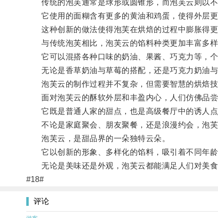
传统的泡芙通常是球形或圆锥形，而泡芙云则以不
它使用的面糊含有更多的黄油和鸡蛋，使得外层更
这种创新的做法使得泡芙在烘焙的过程中膨胀得更
与传统泡芙相比，泡芙云的馅料种类更加丰富多样
它可以混搭各种口味的奶油、果酱、巧克力等，个
无论是香草奶油与草莓的搭配，还是巧克力奶油与
泡芙云的制作过程并不复杂，但需要智慧的烘焙技
面对泡芙云的酥软外层和丰盈内心，人们仿佛品尝
它既是普通人家的甜点，也是高级餐厅中的诱人点
不论是家庭聚会、朋友聚餐，还是浪漫约会，泡芙
泡芙云，是甜品界的一朵独特云朵。
它以创新的形象、多样化的馅料，吸引着不同年龄
无论是美味还是外观，泡芙云都能满足人们对美食的
#18#
评论