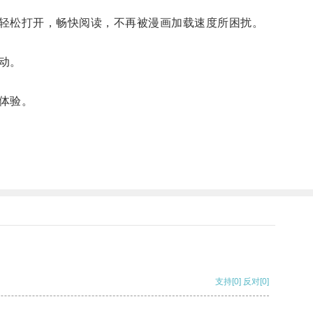
轻松打开，畅快阅读，不再被漫画加载速度所困扰。
动。
体验。
支持
[0]
反对
[0]