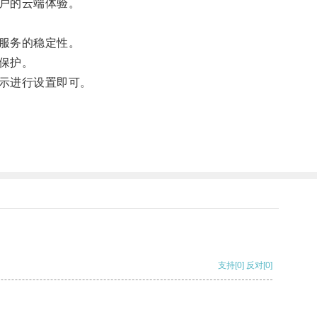
户的云端体验。
服务的稳定性。
保护。
示进行设置即可。
支持
[0]
反对
[0]