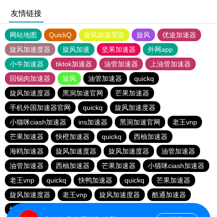
友情链接
网站地图
QuickQ
旋风加速度器
旋风
优途加速器
旋风加速度器
旋风加速
坚果加速器
外网app
小牛加速器
tiktok加速器
油管加速器
上油管加速器
回锅肉加速器
旋风
油管加速器
quickq
旋风加速度器
黑洞加速官网
芒果加速器
手机外国加速器官网
quickq
旋风加速度器
小猫咪ciash加速器
ins加速器
黑洞加速官网
老王vnp
芒果加速器
快橙加速器
quickq
西柚加速器
海鸥加速器
旋风加速度器
旋风加速度器
油管加速器
油管加速器
西柚加速器
芒果加速器
小猫咪ciash加速器
老王vnp
quickq
快鸭加速器
quickq
芒果加速器
旋风加速度器
老王vnp
旋风加速度器
酷通加速器
快橙加速器
暴雪vp
芒果加速器