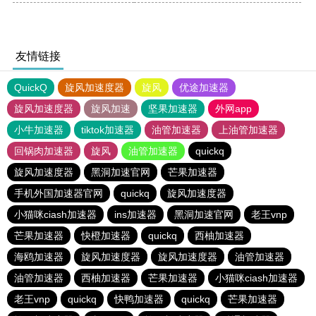
友情链接
QuickQ
旋风加速度器
旋风
优途加速器
旋风加速度器
旋风加速
坚果加速器
外网app
小牛加速器
tiktok加速器
油管加速器
上油管加速器
回锅肉加速器
旋风
油管加速器
quickq
旋风加速度器
黑洞加速官网
芒果加速器
手机外国加速器官网
quickq
旋风加速度器
小猫咪ciash加速器
ins加速器
黑洞加速官网
老王vnp
芒果加速器
快橙加速器
quickq
西柚加速器
海鸥加速器
旋风加速度器
旋风加速度器
油管加速器
油管加速器
西柚加速器
芒果加速器
小猫咪ciash加速器
老王vnp
quickq
快鸭加速器
quickq
芒果加速器