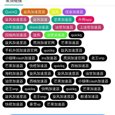
友情链接
QuickQ
旋风加速度器
旋风
优途加速器
旋风加速度器
旋风加速
坚果加速器
外网app
小牛加速器
tiktok加速器
油管加速器
上油管加速器
回锅肉加速器
旋风
油管加速器
quickq
旋风加速度器
黑洞加速官网
芒果加速器
手机外国加速器官网
quickq
旋风加速度器
小猫咪ciash加速器
ins加速器
黑洞加速官网
老王vnp
芒果加速器
快橙加速器
quickq
西柚加速器
海鸥加速器
旋风加速度器
旋风加速度器
油管加速器
油管加速器
西柚加速器
芒果加速器
小猫咪ciash加速器
老王vnp
quickq
快鸭加速器
quickq
芒果加速器
旋风加速度器
老王vnp
旋风加速度器
酷通加速器
快橙加速器
暴雪vp
芒果加速器