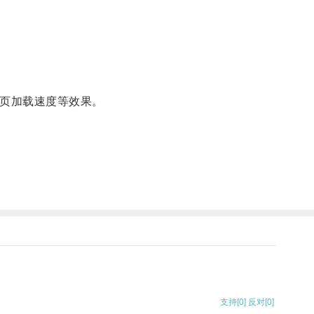
页加载速度等效果。
支持
[0]
反对
[0]