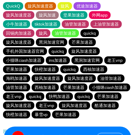
QuickQ
旋风加速度器
旋风
优途加速器
旋风加速度器
旋风加速
坚果加速器
外网app
小牛加速器
tiktok加速器
油管加速器
上油管加速器
回锅肉加速器
旋风
油管加速器
quickq
旋风加速度器
黑洞加速官网
芒果加速器
手机外国加速器官网
quickq
旋风加速度器
小猫咪ciash加速器
ins加速器
黑洞加速官网
老王vnp
芒果加速器
快橙加速器
quickq
西柚加速器
海鸥加速器
旋风加速度器
旋风加速度器
油管加速器
油管加速器
西柚加速器
芒果加速器
小猫咪ciash加速器
老王vnp
quickq
快鸭加速器
quickq
芒果加速器
旋风加速度器
老王vnp
旋风加速度器
酷通加速器
快橙加速器
暴雪vp
芒果加速器
网站地图